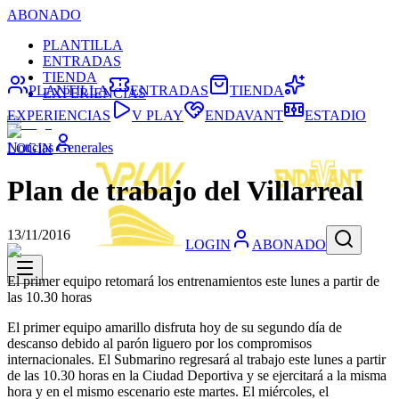
ABONADO
PLANTILLA
ENTRADAS
TIENDA
PLANTILLA
ENTRADAS
TIENDA
EXPERIENCIAS
EXPERIENCIAS
V PLAY
ENDAVANT
ESTADIO
Noticias Generales
LOGIN
Plan de trabajo del Villarreal
13/11/2016
LOGIN
ABONADO
El primer equipo retomará los entrenamientos este lunes a partir de
las 10.30 horas
El primer equipo amarillo disfruta hoy de su segundo día de
descanso debido al parón liguero por los compromisos
internacionales. El Submarino regresará al trabajo este lunes a partir
de las 10.30 horas en la Ciudad Deportiva y se ejercitará a la misma
hora y en el mismo escenario este martes. El miércoles, el