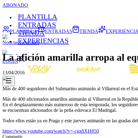
ABONADO
PLANTILLA
ENTRADAS
PLANTILLA
ENTRADAS
TIENDA
EXPERIENCI
TIENDA
EXPERIENCIAS
Noticias Generales
La afición amarilla arropa al e
LOGIN
13/04/2016
Más de 400 seguidores del Submarino animarán al Villarreal en el Es
Más de 400 aficionados amarillos animarán al Villarreal en la Repúblic
En el desplazamiento más numeroso de esta temporada, los seguidores 
se encuentran aficionados de la peña eslovaca El Madrigal.
Todos ellos están ya en Praga y este jueves animarán en las gradas del 
https://www.youtube.com/watch?v=-cgafiXH850
Compartir.