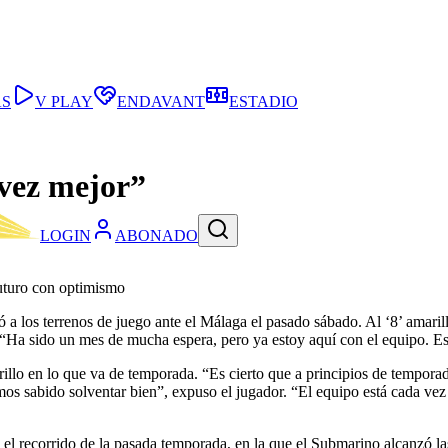
AS
V PLAY
ENDAVANT
ESTADIO
 vez mejor”
LOGIN
ABONADO
futuro con optimismo
a los terrenos de juego ante el Málaga el pasado sábado. Al ‘8’ amarillo
 “Ha sido un mes de mucha espera, pero ya estoy aquí con el equipo. Est
illo en lo que va de temporada. “Es cierto que a principios de tempor
mos sabido solventar bien”, expuso el jugador. “El equipo está cada ve
 el recorrido de la pasada temporada, en la que el Submarino alcanzó 