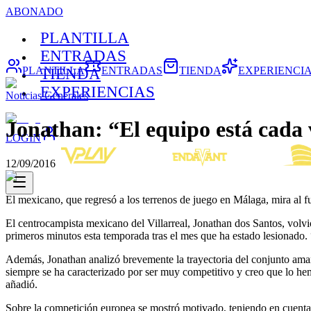
ABONADO
PLANTILLA
ENTRADAS
PLANTILLA
ENTRADAS
TIENDA
EXPERIENCI
TIENDA
EXPERIENCIAS
Noticias Generales
Jonathan: “El equipo está cada
LOGIN
12/09/2016
El mexicano, que regresó a los terrenos de juego en Málaga, mira al 
El centrocampista mexicano del Villarreal, Jonathan dos Santos, volvió 
primeros minutos esta temporada tras el mes que ha estado lesionado.
Además, Jonathan analizó brevemente la trayectoria del conjunto amar
siempre se ha caracterizado por ser muy competitivo y creo que lo he
añadió.
Sobre la competición europea se mostró motivado, teniendo en cuenta