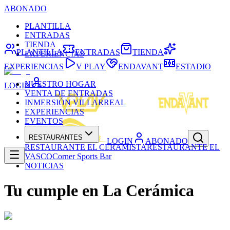
ABONADO
PLANTILLA
ENTRADAS
TIENDA
PLANTILLA
ENTRADAS
TIENDA
EXPERIENCIAS
EXPERIENCIAS
V PLAY
ENDAVANT
ESTADIO
NUESTRO HOGAR
LOGIN
VENTA DE ENTRADAS
INMERSIÓN VILLARREAL
EXPERIENCIAS
EVENTOS
RESTAURANTES
LOGIN
ABONADO
RESTAURANTE EL CERAMISTA
RESTAURANTE EL
VASCO
Corner Sports Bar
NOTICIAS
Tu cumple en La Cerámica