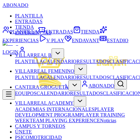
ABONADO
PLANTILLA
ENTRADAS
TIENDA
PLANTILLA
ENTRADAS
TIENDA
EXPERIENCIAS
EXPERIENCIAS
V PLAY
ENDAVANT
ESTADIO
LOGIN
VILLARREAL B
PLANTILLA
CALENDARIO
RESULTADOS
CLASIFICAC
VILLARREAL FEMENINO
PLANTILLA
CALENDARIO
RESULTADOS
CLASIFICAC
LOGIN
ABONADO
CANTERA GROGUETA
EQUIPOS
CALENDARIO
RESULTADOS
CLASIFICACIO
VILLARREAL ACADEMY
ACADEMIAS INTERNACIONALES
PLAYER
DEVELOPMENT PROGRAM
PLAYER TRAINING
WEEK
TEAM PLAYING EXPERIENCE
Noticias
CAMPUS Y TORNEOS
ÚNETE
PSICOMOTRICIDAD