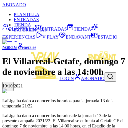
ABONADO
PLANTILLA
ENTRADAS
TIENDA
PLANTILLA
ENTRADAS
TIENDA
EXPERIENCIAS
EXPERIENCIAS
V PLAY
ENDAVANT
ESTADIO
Noticias Generales
LOGIN
El Villarreal-Getafe, domingo 7
de noviembre a las 14:00h
LOGIN
ABONADO
19/10/2021
LaLiga ha dado a conocer los horarios para la jornada 13 de la
temporada 21/22
LaLiga ha dado a conocer los horarios de la jornada 13 de la
presente campaña 2021/22. El Villarreal se enfrenta al Getafe CF el
domingo 7 de noviembre, a las 14.00 horas, en el Estadio de la