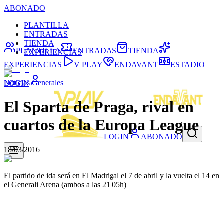
ABONADO
PLANTILLA
ENTRADAS
TIENDA
PLANTILLA
ENTRADAS
TIENDA
EXPERIENCIAS
EXPERIENCIAS
V PLAY
ENDAVANT
ESTADIO
Noticias Generales
LOGIN
El Sparta de Praga, rival en
cuartos de la Europa League
LOGIN
ABONADO
18/03/2016
El partido de ida será en El Madrigal el 7 de abril y la vuelta el 14 en
el Generali Arena (ambos a las 21.05h)