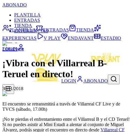
ABONADO
PLANTILLA
ENTRADAS
TIENDA
PLANTILLA
ENTRADAS
TIENDA
EXPERIENCIAS
EXPERIENCIAS
V PLAY
ENDAVANT
ESTADIO
Fútbol base
LOGIN
¡Vibra con el Villarreal B-
Teruel en directo!
LOGIN
ABONADO
30/11/2018
El encuentro se retransmitirá a través de Villarreal CF Live y de
TVCS (sábado, 17.00h)
¡No te pierdas el enfrentamiento entre el Villarreal B y el CD Teruel!
Si no puedes asistir al Mini Estadi a alentar al conjunto de Miguel
Álvarez, podrás seguir el encuentro en directo desde
Villarreal CF