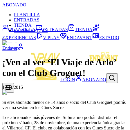
ABONADO
PLANTILLA
ENTRADAS
TIENDA
PLANTILLA
ENTRADAS
TIENDA
EXPERIENCIAS
EXPERIENCIAS
V PLAY
ENDAVANT
ESTADIO
Endavant
LOGIN
¡Ven al ver ‘El Viaje de Arlo’
con el Club Groguet!
LOGIN
ABONADO
19/11/2015
Si eres abonado menor de 14 años o socio del Club Groguet podrás
ver una sesión en los Cines Sucre
Los aficionados más jóvenes del Submarino podrán disfrutar el
próximo sábado, 28 de noviembre, de una experiencia única gracias
al Villarreal CF. El club, en colaboración con los Cines Sucre de la