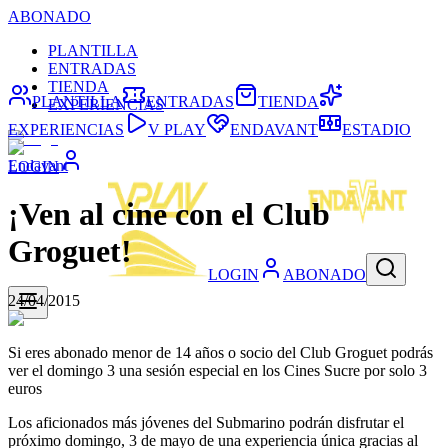
ABONADO
PLANTILLA
ENTRADAS
TIENDA
PLANTILLA
ENTRADAS
TIENDA
EXPERIENCIAS
EXPERIENCIAS
V PLAY
ENDAVANT
ESTADIO
Endavant
LOGIN
¡Ven al cine con el Club
Groguet!
LOGIN
ABONADO
24/04/2015
Si eres abonado menor de 14 años o socio del Club Groguet podrás
ver el domingo 3 una sesión especial en los Cines Sucre por solo 3
euros
Los aficionados más jóvenes del Submarino podrán disfrutar el
próximo domingo, 3 de mayo de una experiencia única gracias al