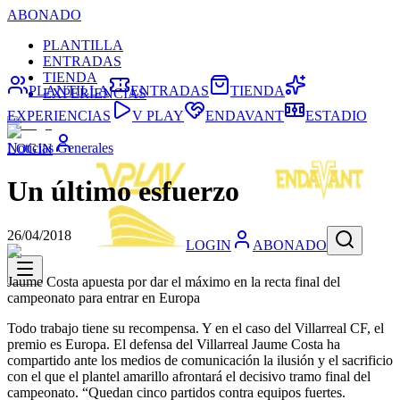
ABONADO
PLANTILLA
ENTRADAS
TIENDA
PLANTILLA
ENTRADAS
TIENDA
EXPERIENCIAS
EXPERIENCIAS
V PLAY
ENDAVANT
ESTADIO
Noticias Generales
LOGIN
Un último esfuerzo
26/04/2018
LOGIN
ABONADO
Jaume Costa apuesta por dar el máximo en la recta final del
campeonato para entrar en Europa
Todo trabajo tiene su recompensa. Y en el caso del Villarreal CF, el
premio es Europa. El defensa del Villarreal Jaume Costa ha
compartido ante los medios de comunicación la ilusión y el sacrificio
con el que el plantel amarillo afrontará el decisivo tramo final del
campeonato. “Quedan cinco partidos contra equipos fuertes.