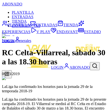
ABONADO
PLANTILLA
ENTRADAS
TIENDA
PLANTILLA
ENTRADAS
TIENDA
EXPERIENCIAS
EXPERIENCIAS
V PLAY
ENDAVANT
ESTADIO
Noticias Generales
LOGIN
RC Celta-Villarreal, sábado 30
a las 18.30 horas
LOGIN
ABONADO
06/03/2019
LaLiga ha confirmado los horarios para la jornada 29 de la
temporada 2018-19
LaLiga ha confirmado los horarios para la jornada 29 de la presente
campaña 2018-19. El Villarreal se medirá al RC Celta en el Estadio
de Balaídos el sábado 30 de marzo a las 18.30 horas. El encuentro