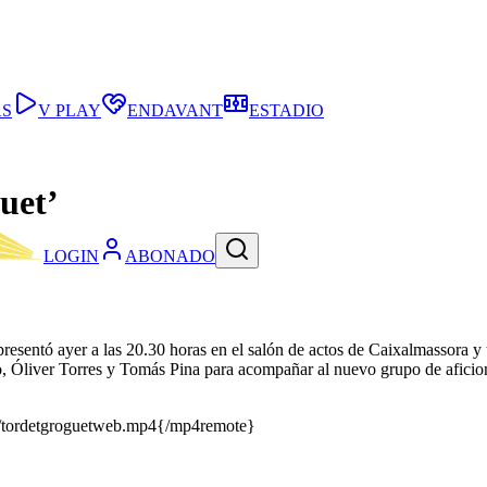
AS
V PLAY
ENDAVANT
ESTADIO
uet’
LOGIN
ABONADO
esentó ayer a las 20.30 horas en el salón de actos de Caixalmassora y t
, Óliver Torres y Tomás Pina para acompañar al nuevo grupo de aficion
r/tordetgroguetweb.mp4{/mp4remote}