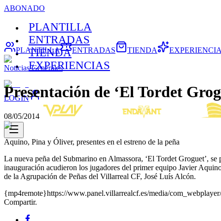
ABONADO
PLANTILLA
ENTRADAS
PLANTILLA
ENTRADAS
TIENDA
EXPERIENCI
TIENDA
EXPERIENCIAS
Noticias Generales
Presentación de ‘El Tordet Grog
LOGIN
08/05/2014
Aquino, Pina y Óliver, presentes en el estreno de la peña
La nueva peña del Submarino en Almassora, ‘El Tordet Groguet’, se pr
inauguración acudieron los jugadores del primer equipo Javier Aquino
de la Agrupación de Peñas del Villarreal CF, José Luís Alcón.
{mp4remote}https://www.panel.villarrealcf.es/media/com_webplaye
Compartir.