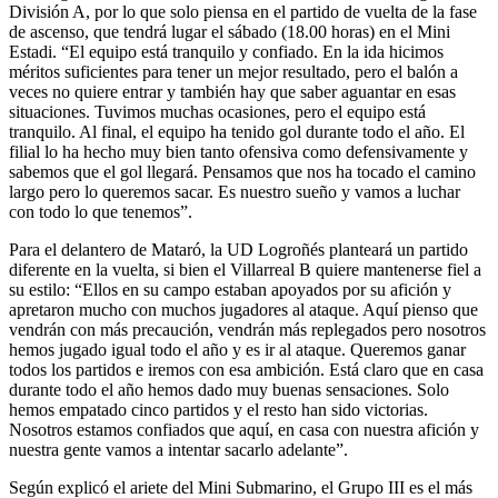
División A, por lo que solo piensa en el partido de vuelta de la fase
de ascenso, que tendrá lugar el sábado (18.00 horas) en el Mini
Estadi. “El equipo está tranquilo y confiado. En la ida hicimos
méritos suficientes para tener un mejor resultado, pero el balón a
veces no quiere entrar y también hay que saber aguantar en esas
situaciones. Tuvimos muchas ocasiones, pero el equipo está
tranquilo. Al final, el equipo ha tenido gol durante todo el año. El
filial lo ha hecho muy bien tanto ofensiva como defensivamente y
sabemos que el gol llegará. Pensamos que nos ha tocado el camino
largo pero lo queremos sacar. Es nuestro sueño y vamos a luchar
con todo lo que tenemos”.
Para el delantero de Mataró, la UD Logroñés planteará un partido
diferente en la vuelta, si bien el Villarreal B quiere mantenerse fiel a
su estilo: “Ellos en su campo estaban apoyados por su afición y
apretaron mucho con muchos jugadores al ataque. Aquí pienso que
vendrán con más precaución, vendrán más replegados pero nosotros
hemos jugado igual todo el año y es ir al ataque. Queremos ganar
todos los partidos e iremos con esa ambición. Está claro que en casa
durante todo el año hemos dado muy buenas sensaciones. Solo
hemos empatado cinco partidos y el resto han sido victorias.
Nosotros estamos confiados que aquí, en casa con nuestra afición y
nuestra gente vamos a intentar sacarlo adelante”.
Según explicó el ariete del Mini Submarino, el Grupo III es el más