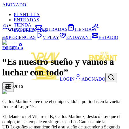
ABONADO
PLANTILLA
ENTRADAS
TIENDA
PLANTILLA
ENTRADAS
TIENDA
EXPERIENCIAS
EXPERIENCIAS
V PLAY
ENDAVANT
ESTADIO
Fútbol base
LOGIN
“Es nuestro sueño y vamos a
luchar con todo”
LOGIN
ABONADO
24/05/2016
Carlos Martínez cree que el equipo saldrá a por todas en la vuelta
frente al Logroñés
El delantero del Villarreal B, Carlos Martínez, destacó hoy que el
equipo, tras el empate en sin goles en Las Gaunas ante la
UD Logroñés se mantiene fiel a su sueño de ascender a Segunda