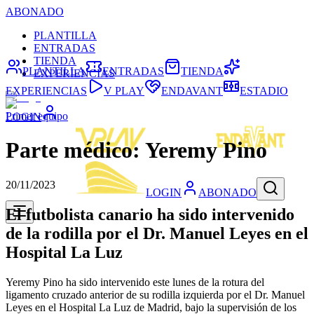
ABONADO
PLANTILLA
ENTRADAS
TIENDA
PLANTILLA
ENTRADAS
TIENDA
EXPERIENCIAS
EXPERIENCIAS
V PLAY
ENDAVANT
ESTADIO
Primer equipo
LOGIN
Parte médico: Yeremy Pino
20/11/2023
LOGIN
ABONADO
El futbolista canario ha sido intervenido
de la rodilla por el Dr. Manuel Leyes en el
Hospital La Luz
Yeremy Pino ha sido intervenido este lunes de la rotura del
ligamento cruzado anterior de su rodilla izquierda por el Dr. Manuel
Leyes en el Hospital La Luz de Madrid, bajo la supervisión de los