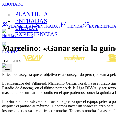
ABONADO
PLANTILLA
ENTRADAS
PLANTILLA
ENTRADAS
TIENDA
EXPERIENCI
TIENDA
EXPERIENCIAS
Noticias Generales
Marcelino: «Ganar sería la gui
LOGIN
16/05/2014
El técnico asegura que el objetivo está conseguido pero que van a pele
El entrenador del Villarreal, Marcelino García Toral, ha asegurado que
Estadio de Anoeta), en el último partido de la Liga BBVA, y ser sextos
más, tenemos un partido bonito en el que podemos poner la guinda a 
El asturiano ha destacado en rueda de prensa que el equipo peleará po
disputar el partido al máximo. Debemos hacer un sobreesfuerzo para in
los tocados nos va a condicionar mucho. Tenemos muchas bajas en el 