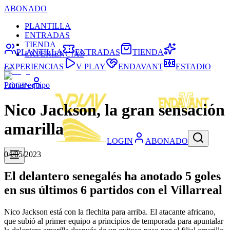
ABONADO
PLANTILLA
ENTRADAS
TIENDA
PLANTILLA
ENTRADAS
TIENDA
EXPERIENCIAS
EXPERIENCIAS
V PLAY
ENDAVANT
ESTADIO
Primer equipo
LOGIN
Nico Jackson, la gran sensación
amarilla
LOGIN
ABONADO
04/05/2023
El delantero senegalés ha anotado 5 goles
en sus últimos 6 partidos con el Villarreal
Nico Jackson está con la flechita para arriba. El atacante africano,
que subió al primer equipo a principios de temporada para apuntalar