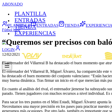
ABONADO
PLANTILLA
ENTRADAS
PLANTILLA
ENTRADAS
TIENDA
EXPERIENCI
TIENDA
Fútbol base
EXPERIENCIAS
“Queremos ser precisos con balón
LOGIN
12/02/2021
El entrenador del Villarreal B ha destacado el buen momento que atravi
El entrenador del Villarreal B, Miguel Álvarez, ha comparecido este v
ha destacado el buen momento del conjunto valenciano: “Están hacien
muy buena dinámica. Tras firmar un inicio en el que merecían más punt
En cuanto al análisis del rival, el entrenador jienense ha subrayado 
parado. Tienen jugadores con muchos recursos a nivel individual. Es 
Para sacar los tres puntos en el Mini Estadi, Miguel Álvarez apunta la
Necesitamos una mayor precisión en los pases para practicar nuestr
generamos más ocasiones. Por otro lado, también es importante que s