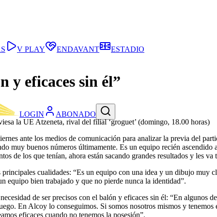
AS
V PLAY
ENDAVANT
ESTADIO
 y eficaces sin él”
LOGIN
ABONADO
esa la UE Atzeneta, rival del filial ‘groguet’ (domingo, 18.00 horas)
iernes ante los medios de comunicación para analizar la previa del part
do muy buenos números últimamente. Es un equipo recién ascendido al q
os de los que tenían, ahora están sacando grandes resultados y les va 
sus principales cualidades: “Es un equipo con una idea y un dibujo muy 
un equipo bien trabajado y que no pierde nunca la identidad”.
 necesidad de ser precisos con el balón y eficaces sin él: “En algunos d
o juego. En Alcoy lo conseguimos. Si somos nosotros mismos y tenemo
eamos eficaces cuando no tenemos la posesión”.