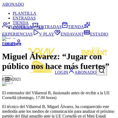
ABONADO
PLANTILLA
ENTRADAS
TIENDA
PLANTILLA
ENTRADAS
TIENDA
EXPERIENCIAS
EXPERIENCIAS
V PLAY
ENDAVANT
ESTADIO
Fútbol base
LOGIN
Miguel Álvarez: “Jugar con
público nos hace más fuertes”
LOGIN
ABONADO
03/09/2021
El entrenador del Villarreal B, ilusionado antes de recibir a la UE
Cornellà (domingo, 17.00 horas)
El técnico del Villarreal B, Miguel Álvarez, ha comparecido este
mediodía ante los medios de comunicación para analizar el próximo
partido del filial amarillo ante la UE Cornellà en el Mini Estadi