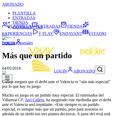
ABONADO
PLANTILLA
ENTRADAS
TIENDA
PLANTILLA
ENTRADAS
TIENDA
EXPERIENCIAS
EXPERIENCIAS
V PLAY
ENDAVANT
ESTADIO
Noticias Generales
LOGIN
Más que un partido
04/05/2018
LOGIN
ABONADO
Calleja asegura que el derbi ante el Valencia es “aún más especial”
por lo que hay en juego
Mucho en juego en un partido muy especial. El entrenador del
Villarreal CF,
Javi Calleja
, ha asegurado este mediodía que el derbi
ante el Valencia será trepidante. «Este siempre es un partido
especial, es siempre más que un partido, pero para nosotros es
además de un derbi son tres puntos decisivos. A parte del rival está