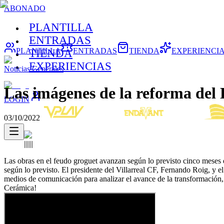
ABONADO
PLANTILLA
ENTRADAS
PLANTILLA
ENTRADAS
TIENDA
EXPERIENCI
TIENDA
EXPERIENCIAS
Noticias Generales
Las imágenes de la reforma del 
LOGIN
03/10/2022
||||||
Las obras en el feudo groguet avanzan según lo previsto cinco meses
según lo previsto. El presidente del Villarreal CF, Fernando Roig, y el
medios de comunicación para analizar el avance de la transformación, q
Cerámica!