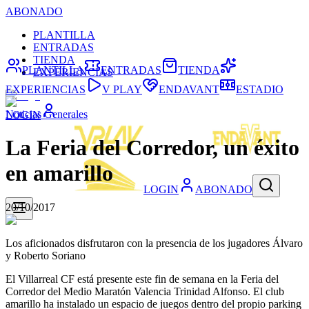
ABONADO
PLANTILLA
ENTRADAS
TIENDA
PLANTILLA
ENTRADAS
TIENDA
EXPERIENCIAS
EXPERIENCIAS
V PLAY
ENDAVANT
ESTADIO
Noticias Generales
LOGIN
La Feria del Corredor, un éxito
en amarillo
LOGIN
ABONADO
20/10/2017
Los aficionados disfrutaron con la presencia de los jugadores Álvaro
y Roberto Soriano
El Villarreal CF está presente este fin de semana en la Feria del
Corredor del Medio Maratón Valencia Trinidad Alfonso. El club
amarillo ha instalado un espacio de juegos dentro del propio parking