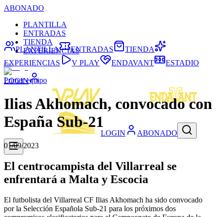
ABONADO
PLANTILLA
ENTRADAS
TIENDA
PLANTILLA
ENTRADAS
TIENDA
EXPERIENCIAS
EXPERIENCIAS
V PLAY
ENDAVANT
ESTADIO
Primer equipo
LOGIN
Ilias Akhomach, convocado con
España Sub-21
LOGIN
ABONADO
01/09/2023
El centrocampista del Villarreal se
enfrentará a Malta y Escocia
El futbolista del Villarreal CF Ilias Akhomach ha sido convocado
por la Selección Española Sub-21 para los próximos dos