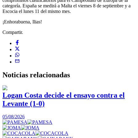
compromisos clasificatorios para el Campeonato de Europa de la
categoría. España se medirá a Malta el viernes 8 de septiembre y a
Escocia el lunes 11 del mismo mes.
¡Enhorabuena, Ilias!
Compartir.
Noticias
relacionadas
Logan Costa decide el ensayo contra el
Levante (1-0)
05/08/2026
0