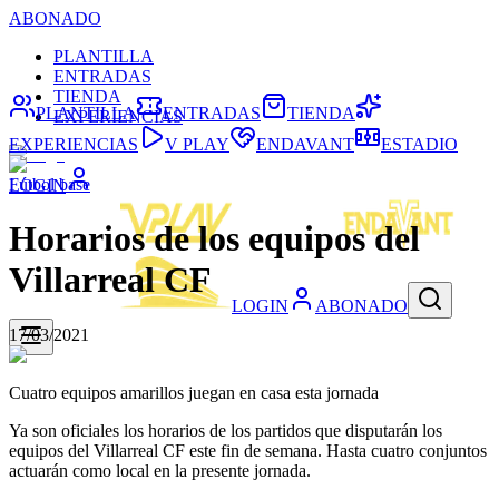
ABONADO
PLANTILLA
ENTRADAS
TIENDA
PLANTILLA
ENTRADAS
TIENDA
EXPERIENCIAS
EXPERIENCIAS
V PLAY
ENDAVANT
ESTADIO
Fútbol base
LOGIN
Horarios de los equipos del
Villarreal CF
LOGIN
ABONADO
17/03/2021
Cuatro equipos amarillos juegan en casa esta jornada
Ya son oficiales los horarios de los partidos que disputarán los
equipos del Villarreal CF este fin de semana. Hasta cuatro conjuntos
actuarán como local en la presente jornada.