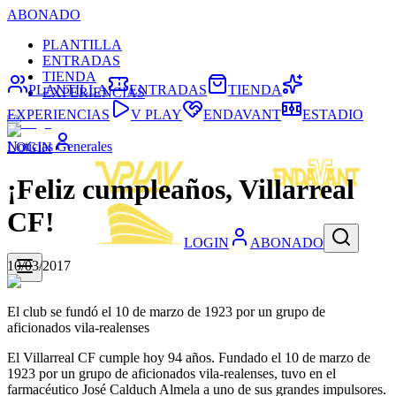
ABONADO
PLANTILLA
ENTRADAS
TIENDA
PLANTILLA
ENTRADAS
TIENDA
EXPERIENCIAS
EXPERIENCIAS
V PLAY
ENDAVANT
ESTADIO
Noticias Generales
LOGIN
¡Feliz cumpleaños, Villarreal
CF!
LOGIN
ABONADO
10/03/2017
El club se fundó el 10 de marzo de 1923 por un grupo de
aficionados vila-realenses
El Villarreal CF cumple hoy 94 años. Fundado el 10 de marzo de
1923 por un grupo de aficionados vila-realenses, tuvo en el
farmacéutico José Calduch Almela a uno de sus grandes impulsores.