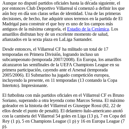
Aunque no disputó partidos oficiales hasta la década siguiente, el
por entonces Club Deportivo Villarreal sí comenzó a definir los que
aún hoy en día son claras señas de identidad. Una de las primeras
decisiones, de hecho, fue adquirir unos terrenos en la partida de El
Madrigal para construir el que hoy es uno de los campos más
antiguos de la máxima categoría, el
Estadio de la Cerámica
. Los
amarillos disfrutan hoy de un excelente momento de salud,
afianzados en la sexta plaza en LaLiga Santander.
Desde entonces, el Villarreal CF ha militado un total de 17
temporadas en Primera División, logrando incluso un
subcampeonato (temporada 2007/2008). En Europa, los amarillos
alcanzaron las semifinales de la UEFA Champions League en su
primera participación, cayendo ante el Arsenal (temporada
2005/2006). El Submarino ha jugado competición europea,
incluyendo la presente, en 11 temporadas (13 contando la Copa
Intertoto). Impresionante.
El futbolista con más partidos oficiales en el Villarreal CF es Bruno
Soriano, superando a otra leyenda como Marcos Senna. El máximo
goleador en la historia del Villarreal es Giuseppe Rossi (82, 22 de
ellos desde el punto de penalti). El delantero ítalo-americano anotó
con la camiseta del Villarreal 54 goles en Liga (13 p), 7 en Copa del
Rey (1 p), 5 en Champions League (1 p) y 16 en Europa League (7
p).