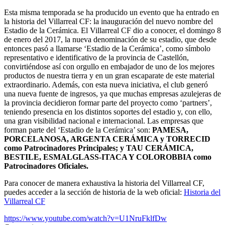
Esta misma temporada se ha producido un evento que ha entrado en
la historia del Villarreal CF: la inauguración del nuevo nombre del
Estadio de la Cerámica. El Villarreal CF dio a conocer, el domingo 8
de enero del 2017, la nueva denominación de su estadio, que desde
entonces pasó a llamarse ‘Estadio de la Cerámica’, como símbolo
representativo e identificativo de la provincia de Castellón,
convirtiéndose así con orgullo en embajador de uno de los mejores
productos de nuestra tierra y en un gran escaparate de este material
extraordinario. Además, con esta nueva iniciativa, el club generó
una nueva fuente de ingresos, ya que muchas empresas azulejeras de
la provincia decidieron formar parte del proyecto como ‘partners’,
teniendo presencia en los distintos soportes del estadio y, con ello,
una gran visibilidad nacional e internacional. Las empresas que
forman parte del ‘Estadio de la Cerámica’ son:
PAMESA,
PORCELANOSA, ARGENTA CERÁMICA y TORRECID
como Patrocinadores Principales; y TAU CERÁMICA,
BESTILE, ESMALGLASS-ITACA Y COLOROBBIA como
Patrocinadores Oficiales.
Para conocer de manera exhaustiva la historia del Villarreal CF,
puedes acceder a la sección de historia de la web oficial:
Historia del
Villarreal CF
https://www.youtube.com/watch?v=U1NruFklfDw