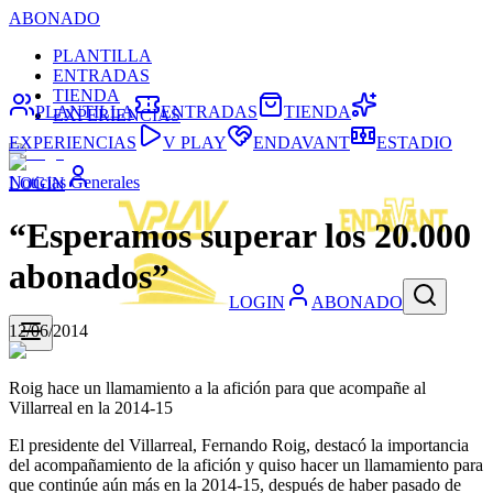
ABONADO
PLANTILLA
ENTRADAS
TIENDA
PLANTILLA
ENTRADAS
TIENDA
EXPERIENCIAS
EXPERIENCIAS
V PLAY
ENDAVANT
ESTADIO
Noticias Generales
LOGIN
“Esperamos superar los 20.000
abonados”
LOGIN
ABONADO
12/06/2014
Roig hace un llamamiento a la afición para que acompañe al
Villarreal en la 2014-15
El presidente del Villarreal, Fernando Roig, destacó la importancia
del acompañamiento de la afición y quiso hacer un llamamiento para
que continúe aún más en la 2014-15, después de haber pasado de