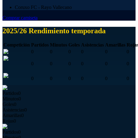
Coruxo FC - Rayo Vallecano
Comprar camiseta
2025/26 Rendimiento temporada
Competición
Partidos
Minutos
Goles
Asistencias
Amarillas
Roja
0
0
0
0
0
0
0
0
0
0
0
0
0
0
0
0
0
0
Partidos
0
Minutos
0
Goles
0
Asistencias
0
Amarillas
0
Rojas
0
Partidos
0
Minutos
0