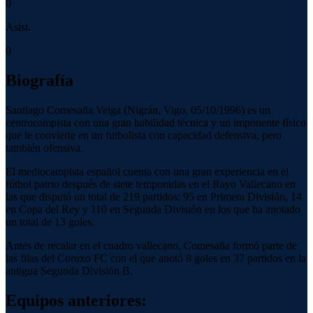
0
Asist.
0
Biografía
Santiago Comesaña Veiga (Nigrán, Vigo, 05/10/1996) es un
centrocampista con una gran habilidad técnica y un imponente físico
que le convierte en un futbolista con capacidad defensiva, pero
también ofensiva.
El mediocampista español cuenta con una gran experiencia en el
fútbol patrio después de siete temporadas en el Rayo Vallecano en
las que disputó un total de 219 partidos: 95 en Primera División, 14
en Copa del Rey y 110 en Segunda División en los que ha anotado
un total de 13 goles.
Antes de recalar en el cuadro vallecano, Comesaña formó parte de
las filas del Coruxo FC con el que anotó 8 goles en 37 partidos en la
antigua Segunda División B.
Equipos anteriores: