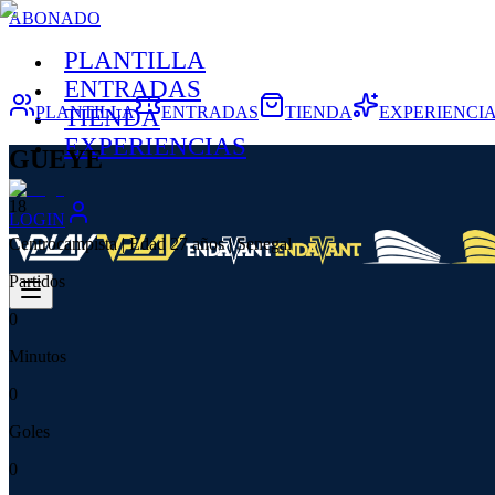
ABONADO
PLANTILLA
ENTRADAS
PLANTILLA
ENTRADAS
TIENDA
EXPERIENCI
TIENDA
EXPERIENCIAS
GUEYE
18
LOGIN
Centrocampista | Edad 27 años | Senegal
Partidos
0
Minutos
0
Goles
0