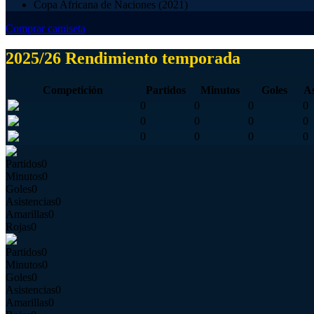
Copa Africana de Naciones (2021)
Comprar camiseta
2025/26 Rendimiento temporada
Competición
Partidos
Minutos
Goles
As
0
0
0
0
0
0
0
0
0
0
0
0
Partidos
0
Minutos
0
Goles
0
Asistencias
0
Amarillas
0
Rojas
0
Partidos
0
Minutos
0
Goles
0
Asistencias
0
Amarillas
0