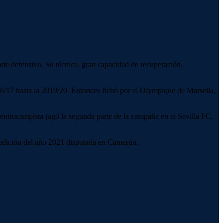
rte defensivo. Su técnica, gran capacidad de recuperación,
6/17 hasta la 2019/20. Entonces fichó por el Olympique de Marsella,
entrocampista jugó la segunda parte de la campaña en el Sevilla FC.
 edición del año 2021 disputada en Camerún.