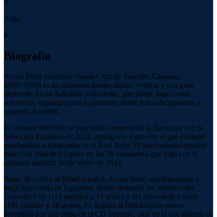
0
Asist.
0
Biografía
Ayoze Pérez Gutiérrez (Santa Cruz de Tenerife, Canarias,
29/07/1993) es un delantero diestro rápido, vertical y con gran
desborde. Es un futbolista polivalente, que puede jugar como
referencia, segunda punta o partiendo desde la banda izquierda y
cayendo al centro.
El atacante tinerfeño se proclamó campeón de la Eurocopa con la
Selección Española en 2024, prestigioso logro con el que culminó
una fantástica temporada en el Real Betis. El internacional español
marcó un total de 15 goles en los 59 encuentros que jugó con el
conjunto andaluz desde enero de 2023.
Antes de volver al fútbol español, Ayoze firmó una importante y
larga trayectoria en Inglaterra, donde defendió los intereses del
Leicester City (114 partidos y 15 goles) y del Newcastle United
(195 partidos y 48 goles). Su llegada al fútbol inglés estuvo
precedida por una etapa en el CD Tenerife, club en el que además se