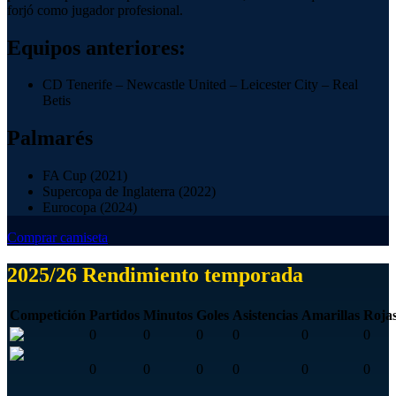
forjó como jugador profesional.
Equipos anteriores:
CD Tenerife – Newcastle United – Leicester City – Real
Betis
Palmarés
FA Cup (2021)
Supercopa de Inglaterra (2022)
Eurocopa (2024)
Comprar camiseta
2025/26 Rendimiento temporada
Competición
Partidos
Minutos
Goles
Asistencias
Amarillas
Roja
0
0
0
0
0
0
0
0
0
0
0
0