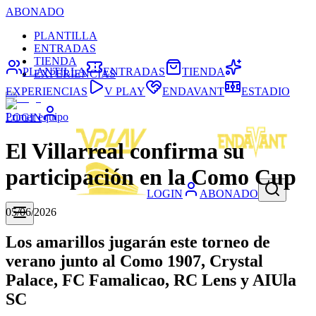
ABONADO
PLANTILLA
ENTRADAS
TIENDA
PLANTILLA
ENTRADAS
TIENDA
EXPERIENCIAS
EXPERIENCIAS
V PLAY
ENDAVANT
ESTADIO
Primer equipo
LOGIN
El Villarreal confirma su
participación en la Como Cup
LOGIN
ABONADO
05/06/2026
Los amarillos jugarán este torneo de
verano junto al Como 1907, Crystal
Palace, FC Famalicao, RC Lens y AIUla
SC