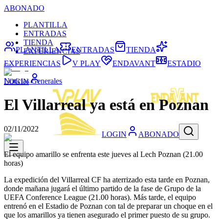
ABONADO
PLANTILLA
ENTRADAS
TIENDA
PLANTILLA
ENTRADAS
TIENDA
EXPERIENCIAS
EXPERIENCIAS
V PLAY
ENDAVANT
ESTADIO
Noticias Generales
LOGIN
El Villarreal ya está en Poznan
02/11/2022
LOGIN
ABONADO
El equipo amarillo se enfrenta este jueves al Lech Poznan (21.00
horas)
La expedición del Villarreal CF ha aterrizado esta tarde en Poznan,
donde mañana jugará el último partido de la fase de Grupo de la
UEFA Conference League (21.00 horas). Más tarde, el equipo
entrenó en el Estadio de Poznan con tal de preparar un choque en el
que los amarillos ya tienen asegurado el primer puesto de su grupo.