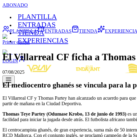
ABONADO
PLANTILLA
ENTRADAS
PLANTILLA
ENTRADAS
TIENDA
EXPERIENCI
TIENDA
EXPERIENCIAS
Primer equipo
El Villarreal CF ficha a Thomas
LOGIN
07/08/2025
El mediocentro ghanés se vincula para la 
El Villarreal CF y Thomas Partey han alcanzado un acuerdo para que e
partir de mañana en la Ciudad Deportiva.
Thomas Teye Partey (Odumase Krobo, 13 de junio de 1993)
es un
facilidad para iniciar la jugada desde atrás. El futbolista africano ta
El centrocampista ghanés, de gran experiencia, suma más de 50 inter
RCD Mallorca. Con el conjunto inglés, se proclamó campeón de la Sup