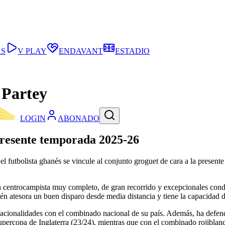
AS
V PLAY
ENDAVANT
ESTADIO
 Partey
LOGIN
ABONADO
presente temporada 2025-26
l futbolista ghanés se vincule al conjunto groguet de cara a la present
 centrocampista muy completo, de gran recorrido y excepcionales condic
mbién atesora un buen disparo desde media distancia y tiene la capacidad
nacionalidades con el combinado nacional de su país. Además, ha defen
ercopa de Inglaterra (23/24), mientras que con el combinado rojiblan