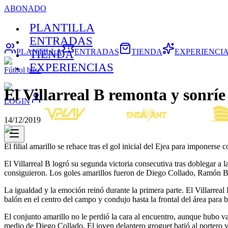
ABONADO
PLANTILLA
ENTRADAS
PLANTILLA
ENTRADAS
TIENDA
EXPERIENCI
TIENDA
EXPERIENCIAS
Fútbol base
El Villarreal B remonta y sonríe
LOGIN
14/12/2019
El filial amarillo se rehace tras el gol inicial del Ejea para impone
El Villarreal B logró su segunda victoria consecutiva tras doblegar a 
consiguieron. Los goles amarillos fueron de Diego Collado, Ramón 
La igualdad y la emoción reinó durante la primera parte. El Villarrea
balón en el centro del campo y condujo hasta la frontal del área para b
El conjunto amarillo no le perdió la cara al encuentro, aunque hubo va
medio de Diego Collado. El joven delantero groguet batió al portero vi