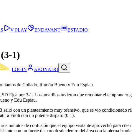
AS
V PLAY
ENDAVANT
ESTADIO
 (3-1)
LOGIN
ABONADO
rse con tantos de Collado, Ramón Bueno y Edu Espiau
la SD Ejea por 3-1. Los amarillos tuvieron que remontar el tempranero g
Bueno y Edu Espiau.
l B salió con un planteamiento muy ofensivo, que se vio condicionado r
atir a Fuoli con un potente disparo (0-1).
rios minutos de confusión que el equipo visitante aprovechó para crear 
sitante con un fuerte disparo desde dentro del área con la pierna izquie