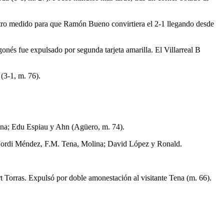
ntro medido para que Ramón Bueno convirtiera el 2-1 llegando desde
agonés fue expulsado por segunda tarjeta amarilla. El Villarreal B
(3-1, m. 76).
ena; Edu Espiau y Ahn (Agüero, m. 74).
, Jordi Méndez, F.M. Tena, Molina; David López y Ronald.
t Torras. Expulsó por doble amonestación al visitante Tena (m. 66).