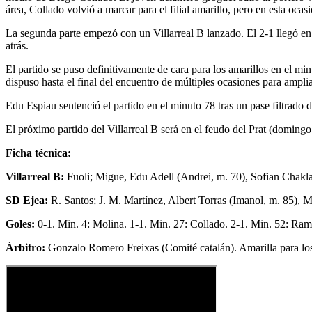
área, Collado volvió a marcar para el filial amarillo, pero en esta ocas
La segunda parte empezó con un Villarreal B lanzado. El 2-1 llegó e
atrás.
El partido se puso definitivamente de cara para los amarillos en el min
dispuso hasta el final del encuentro de múltiples ocasiones para amplia
Edu Espiau sentenció el partido en el minuto 78 tras un pase filtrado
El próximo partido del Villarreal B será en el feudo del Prat (domingo
Ficha técnica:
Villarreal B:
Fuoli; Migue, Edu Adell (Andrei, m. 70), Sofian Chak
SD Ejea:
R. Santos; J. M. Martínez, Albert Torras (Imanol, m. 85),
Goles:
0-1. Min. 4: Molina. 1-1. Min. 27: Collado. 2-1. Min. 52: Ra
Árbitro:
Gonzalo Romero Freixas (Comité catalán). Amarilla para los 