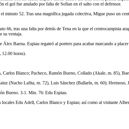
ión el gol fue anulado por falta de Sofian en el salto con el defensor.
n el minuto 52. Tras una magnífica jugada colectiva, Migue puso un ce
uto 66, tras una falta por detrás de Tena en la que el centrocampista ar
r su ventaja.
 de Álex Baena. Espiau regateó al portero para acabar marcando a placer 
, 12.00 horas).
la, Carlos Blanco; Pacheco, Ramón Bueno, Collado (Akale, m. 85), Ba
 Mainz (Nacho Lafita, m. 72), Luis Sánchez (Ballarín, m. 60); Hermoso
món Bueno. 3-1. Min. 76: Edu Espiau.
locales Edu Adell, Carlos Blanco y Espiau; así como al visitante Alber