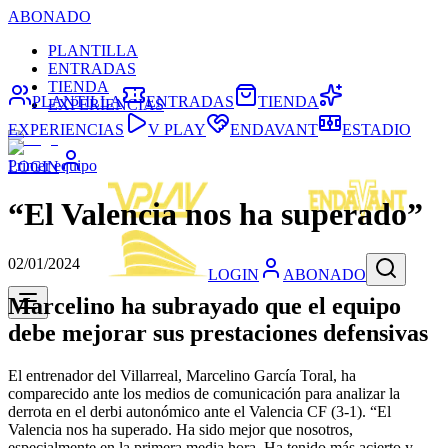
ABONADO
PLANTILLA
ENTRADAS
TIENDA
PLANTILLA
ENTRADAS
TIENDA
EXPERIENCIAS
EXPERIENCIAS
V PLAY
ENDAVANT
ESTADIO
Primer equipo
LOGIN
“El Valencia nos ha superado”
02/01/2024
LOGIN
ABONADO
Marcelino ha subrayado que el equipo
debe mejorar sus prestaciones defensivas
El entrenador del Villarreal, Marcelino García Toral, ha
comparecido ante los medios de comunicación para analizar la
derrota en el derbi autonómico ante el Valencia CF (3-1). “El
Valencia nos ha superado. Ha sido mejor que nosotros,
especialmente en la primera media hora. Ha tenido más acierto y