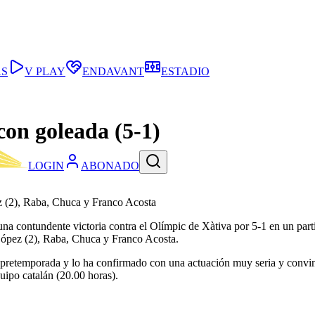
AS
V PLAY
ENDAVANT
ESTADIO
 con goleada (5-1)
LOGIN
ABONADO
ez (2), Raba, Chuca y Franco Acosta
 una contundente victoria contra el Olímpic de Xàtiva por 5-1 en un part
 López (2), Raba, Chuca y Franco Acosta.
 pretemporada y lo ha confirmado con una actuación muy seria y convinc
ipo catalán (20.00 horas).