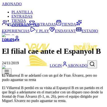
ABONADO
PLANTILLA
ENTRADAS
TIENDA
PLANTILLA
ENTRADAS
TIENDA
EXPERIENCIAS
EXPERIENCIAS
V PLAY
ENDAVANT
ESTADIO
Fútbol base
LOGIN
El filial cae ante el Espanyol B
24/11/2019
LOGIN
ABONADO
El Villarreal B se adelantó con un gol de Fran Álvarez, pero no
pudo aguantar su renta
El Villarreal B perdió en su visita al Espanyol B en un partido en el
que llegó a adelantarse en el marcador con un disparo raso desde la
frontal de Fran Álvarez (0-1, m. 26), pero el equipo dirigido por
Miguel Álvarez no pudo aguantar su renta.