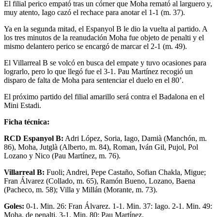
El filial perico empató tras un córner que Moha remató al larguero y,
muy atento, Iago cazó el rechace para anotar el 1-1 (m. 37).
Ya en la segunda mitad, el Espanyol B le dio la vuelta al partido. A
los tres minutos de la reanudación Moha fue objeto de penalti y el
mismo delantero perico se encargó de marcar el 2-1 (m. 49).
El Villarreal B se volcó en busca del empate y tuvo ocasiones para
lograrlo, pero lo que llegó fue el 3-1. Pau Martínez recogió un
disparo de falta de Moha para sentenciar el duelo en el 80’.
El próximo partido del filial amarillo será contra el Badalona en el
Mini Estadi.
Ficha técnica:
RCD Espanyol B:
Adri López, Soria, Iago, Damià (Manchón, m.
86), Moha, Jutglà (Alberto, m. 84), Roman, Iván Gil, Pujol, Pol
Lozano y Nico (Pau Martínez, m. 76).
Villarreal B:
Fuoli; Andrei, Pepe Castaño, Sofian Chakla, Migue;
Fran Álvarez (Collado, m. 65), Ramón Bueno, Lozano, Baena
(Pacheco, m. 58); Villa y Millán (Morante, m. 73).
Goles:
0-1. Min. 26: Fran Álvarez. 1-1. Min. 37: Iago. 2-1. Min. 49:
Moha, de penalti. 3-1. Min. 80: Pau Martínez.