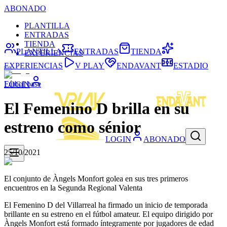
ABONADO
PLANTILLA
ENTRADAS
TIENDA
PLANTILLA
ENTRADAS
TIENDA
EXPERIENCIAS
EXPERIENCIAS
V PLAY
ENDAVANT
ESTADIO
Fútbol base
LOGIN
El Femenino D brilla en su
estreno como sénior
LOGIN
ABONADO
25/10/2021
El conjunto de Àngels Monfort golea en sus tres primeros
encuentros en la Segunda Regional Valenta
El Femenino D del Villarreal ha firmado un inicio de temporada
brillante en su estreno en el fútbol amateur. El equipo dirigido por
Àngels Monfort está formado íntegramente por jugadores de edad