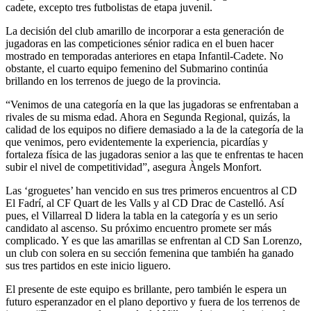
cadete, excepto tres futbolistas de etapa juvenil.
La decisión del club amarillo de incorporar a esta generación de
jugadoras en las competiciones sénior radica en el buen hacer
mostrado en temporadas anteriores en etapa Infantil-Cadete. No
obstante, el cuarto equipo femenino del Submarino continúa
brillando en los terrenos de juego de la provincia.
“Venimos de una categoría en la que las jugadoras se enfrentaban a
rivales de su misma edad. Ahora en Segunda Regional, quizás, la
calidad de los equipos no difiere demasiado a la de la categoría de la
que venimos, pero evidentemente la experiencia, picardías y
fortaleza física de las jugadoras senior a las que te enfrentas te hacen
subir el nivel de competitividad”, asegura Àngels Monfort.
Las ‘groguetes’ han vencido en sus tres primeros encuentros al CD
El Fadrí, al CF Quart de les Valls y al CD Drac de Castelló. Así
pues, el Villarreal D lidera la tabla en la categoría y es un serio
candidato al ascenso. Su próximo encuentro promete ser más
complicado. Y es que las amarillas se enfrentan al CD San Lorenzo,
un club con solera en su sección femenina que también ha ganado
sus tres partidos en este inicio liguero.
El presente de este equipo es brillante, pero también le espera un
futuro esperanzador en el plano deportivo y fuera de los terrenos de