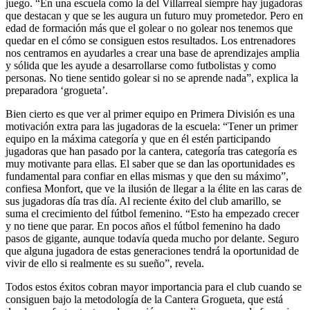
juego. “En una escuela como la del Villarreal siempre hay jugadoras
que destacan y que se les augura un futuro muy prometedor. Pero en
edad de formación más que el golear o no golear nos tenemos que
quedar en el cómo se consiguen estos resultados. Los entrenadores
nos centramos en ayudarles a crear una base de aprendizajes amplia
y sólida que les ayude a desarrollarse como futbolistas y como
personas. No tiene sentido golear si no se aprende nada”, explica la
preparadora ‘grogueta’.
Bien cierto es que ver al primer equipo en Primera División es una
motivación extra para las jugadoras de la escuela: “Tener un primer
equipo en la máxima categoría y que en él estén participando
jugadoras que han pasado por la cantera, categoría tras categoría es
muy motivante para ellas. El saber que se dan las oportunidades es
fundamental para confiar en ellas mismas y que den su máximo”,
confiesa Monfort, que ve la ilusión de llegar a la élite en las caras de
sus jugadoras día tras día. Al reciente éxito del club amarillo, se
suma el crecimiento del fútbol femenino. “Esto ha empezado crecer
y no tiene que parar. En pocos años el fútbol femenino ha dado
pasos de gigante, aunque todavía queda mucho por delante. Seguro
que alguna jugadora de estas generaciones tendrá la oportunidad de
vivir de ello si realmente es su sueño”, revela.
Todos estos éxitos cobran mayor importancia para el club cuando se
consiguen bajo la metodología de la Cantera Grogueta, que está