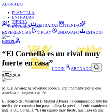
ABONADO
PLANTILLA
ENTRADAS
TIENDA
PLANTILLA
ENTRADAS
TIENDA
EXPERIENCIAS
EXPERIENCIAS
V PLAY
ENDAVANT
ESTADIO
Fútbol base
LOGIN
“El Cornellà es un rival muy
fuerte en casa”
LOGIN
ABONADO
07/12/2018
Miguel Álvarez ha advertido sobre el gran momento por el que
atraviesa el conjunto catalán
El técnico del Villarreal B Miguel Álvarez ha comparecido ante los
medios de comunicación para analizar la previa del enfrentamiento
ante la UE Cornellà. “Es un equipo muy fuerte, que llega en una