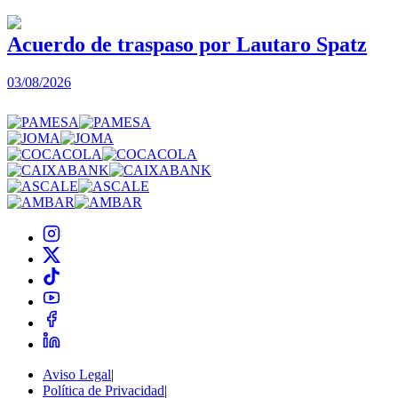
Acuerdo de traspaso por Lautaro Spatz
03/08/2026
0
Aviso Legal
|
Política de Privacidad
|