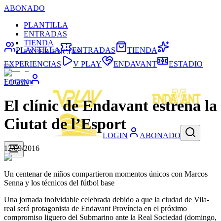
ABONADO
PLANTILLA
ENTRADAS
TIENDA
PLANTILLA
ENTRADAS
TIENDA
EXPERIENCIAS
EXPERIENCIAS
V PLAY
ENDAVANT
ESTADIO
Endavant
LOGIN
El clínic de Endavant estrena la
Ciutat de l’Esport
LOGIN
ABONADO
12/09/2016
Un centenar de niños compartieron momentos únicos con Marcos
Senna y los técnicos del fútbol base
Una jornada inolvidable celebrada debido a que la ciudad de Vila-
real será protagonista de Endavant Província en el próximo
compromiso liguero del Submarino ante la Real Sociedad (domingo,