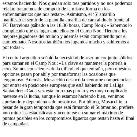
estamos haciendo. Nos quedan solo tres partidos y no nos podemos
relajar, trataremos de competir de la misma forma en los
enfrentamientos que nos restan». Asimismo, el ‘5’ amarillo
manifestó el sentir de la plantilla amarilla de cara al duelo frente al
FC Barcelona (sábado a las 18.30 horas, Camp Nou): «Sabemos lo
complicado que es jugar ante ellos en el Camp Nou. Tienen a los
mejores jugadores del mundo y además están compitiendo por el
campeonato. Nosotros también nos jugamos mucho y saldremos a
por todas».
El central argentino señaló la necesidad de «ser un conjunto sólido»
para sumar en el Camp Nou: «La clave es mantener la portería a
cero. Somos conscientes de la dificultad que entraña, pero nuestras
opciones pasan por ahí y por transformar las ocasiones que
tengamos». Además, Musacchio destacó la «enorme competencia»
por entrar en posiciones europeas que está habiendo en LaLiga
Santander: «Cada vez está todo más parejo y es muy complicado
meterse en la lucha, aunque lo estamos haciendo bien, venimos
apretando y dependemos de nosotros». Por último, Musacchio, a
pesar de la gran temporada que está firmando el Submarino, prefiere
«no mirar las estadísticas» y «centrarse en sumar el máximo de
puntos posibles en los compromisos ligueros que restan hasta el final
de campaña».