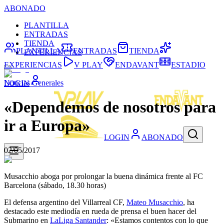
ABONADO
PLANTILLA
ENTRADAS
TIENDA
PLANTILLA
ENTRADAS
TIENDA
EXPERIENCIAS
EXPERIENCIAS
V PLAY
ENDAVANT
ESTADIO
Noticias Generales
LOGIN
«Dependemos de nosotros para
ir a Europa»
LOGIN
ABONADO
02/05/2017
Musacchio aboga por prolongar la buena dinámica frente al FC
Barcelona (sábado, 18.30 horas)
El defensa argentino del Villarreal CF,
Mateo Musacchio
, ha
destacado este mediodía en rueda de prensa el buen hacer del
Submarino en
LaLiga Santander
: «Estamos contentos con lo que