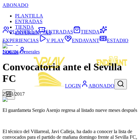
ABONADO
PLANTILLA
ENTRADAS
TIENDA
PLANTILLA
ENTRADAS
TIENDA
EXPERIENCIAS
EXPERIENCIAS
V PLAY
ENDAVANT
ESTADIO
Noticias Generales
LOGIN
Convocatoria ante el Sevilla
FC
LOGIN
ABONADO
25/11/2017
El guardameta Sergio Asenjo regresa al listado nueve meses después
El técnico del Villarreal, Javi Calleja, ha dado a conocer la lista de
convocados para el partido de mañana domingo frente al Sevilla FC,