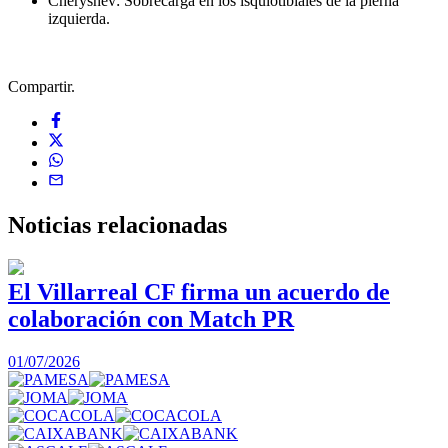
Cheryshev: Sobrecarga en los isquiotibiales de la pierna
izquierda.
Compartir.
Noticias
relacionadas
El Villarreal CF firma un acuerdo de
colaboración con Match PR
1
01/07/2026