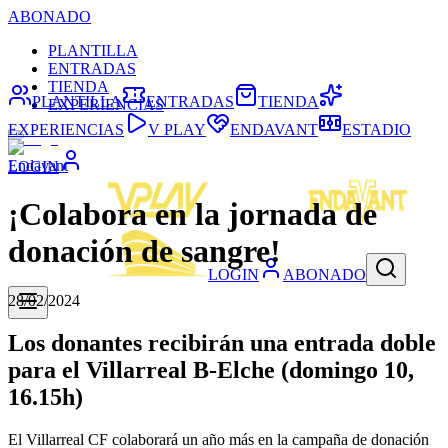
ABONADO
PLANTILLA
ENTRADAS
TIENDA
PLANTILLA
ENTRADAS
TIENDA
EXPERIENCIAS
EXPERIENCIAS
V PLAY
ENDAVANT
ESTADIO
Endavant
LOGIN
¡Colabora en la jornada de
donación de sangre!
LOGIN
ABONADO
28/02/2024
Los donantes recibirán una entrada doble
para el Villarreal B-Elche (domingo 10,
16.15h)
El Villarreal CF colaborará un año más en la campaña de donación