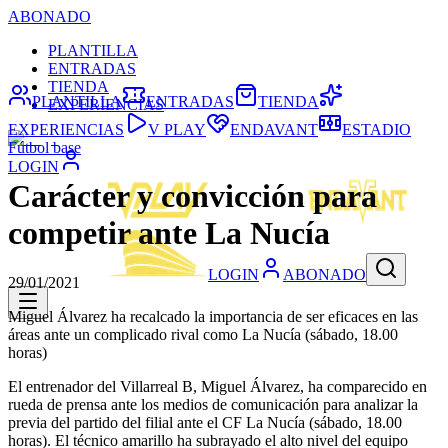
ABONADO
PLANTILLA
ENTRADAS
TIENDA
PLANTILLA
ENTRADAS
TIENDA
EXPERIENCIAS
EXPERIENCIAS
V PLAY
ENDAVANT
ESTADIO
Fútbol base
LOGIN
Carácter y convicción para
competir ante La Nucía
LOGIN
ABONADO
29/01/2021
Miguel Álvarez ha recalcado la importancia de ser eficaces en las
áreas ante un complicado rival como La Nucía (sábado, 18.00
horas)
El entrenador del Villarreal B, Miguel Álvarez, ha comparecido en
rueda de prensa ante los medios de comunicación para analizar la
previa del partido del filial ante el CF La Nucía (sábado, 18.00
horas). El técnico amarillo ha subrayado el alto nivel del equipo