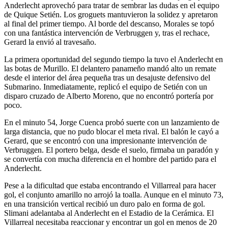
Anderlecht aprovechó para tratar de sembrar las dudas en el equipo
de Quique Setién. Los groguets mantuvieron la solidez y apretaron
al final del primer tiempo. Al borde del descanso, Morales se topó
con una fantástica intervención de Verbruggen y, tras el rechace,
Gerard la envió al travesaño.
La primera oportunidad del segundo tiempo la tuvo el Anderlecht en
las botas de Murillo. El delantero panameño mandó alto un remate
desde el interior del área pequeña tras un desajuste defensivo del
Submarino. Inmediatamente, replicó el equipo de Setién con un
disparo cruzado de Alberto Moreno, que no encontró portería por
poco.
En el minuto 54, Jorge Cuenca probó suerte con un lanzamiento de
larga distancia, que no pudo blocar el meta rival. El balón le cayó a
Gerard, que se encontró con una impresionante intervención de
Verbruggen. El portero belga, desde el suelo, firmaba un paradón y
se convertía con mucha diferencia en el hombre del partido para el
Anderlecht.
Pese a la dificultad que estaba encontrando el Villarreal para hacer
gol, el conjunto amarillo no arrojó la toalla. Aunque en el minuto 73,
en una transición vertical recibió un duro palo en forma de gol.
Slimani adelantaba al Anderlecht en el Estadio de la Cerámica. El
Villarreal necesitaba reaccionar y encontrar un gol en menos de 20