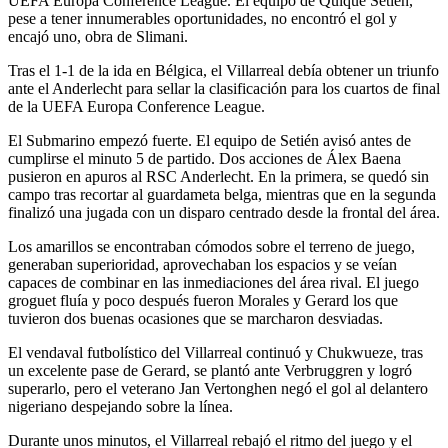
UEFA Europa Conference League. El equipo de Quique Setién,
pese a tener innumerables oportunidades, no encontró el gol y
encajó uno, obra de Slimani.
Tras el 1-1 de la ida en Bélgica, el Villarreal debía obtener un triunfo
ante el Anderlecht para sellar la clasificación para los cuartos de final
de la UEFA Europa Conference League.
El Submarino empezó fuerte. El equipo de Setién avisó antes de
cumplirse el minuto 5 de partido. Dos acciones de Álex Baena
pusieron en apuros al RSC Anderlecht. En la primera, se quedó sin
campo tras recortar al guardameta belga, mientras que en la segunda
finalizó una jugada con un disparo centrado desde la frontal del área.
Los amarillos se encontraban cómodos sobre el terreno de juego,
generaban superioridad, aprovechaban los espacios y se veían
capaces de combinar en las inmediaciones del área rival. El juego
groguet fluía y poco después fueron Morales y Gerard los que
tuvieron dos buenas ocasiones que se marcharon desviadas.
El vendaval futbolístico del Villarreal continuó y Chukwueze, tras
un excelente pase de Gerard, se plantó ante Verbruggren y logró
superarlo, pero el veterano Jan Vertonghen negó el gol al delantero
nigeriano despejando sobre la línea.
Durante unos minutos, el Villarreal rebajó el ritmo del juego y el