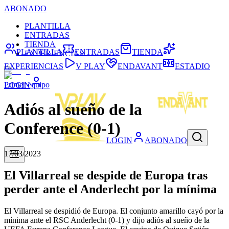
ABONADO
PLANTILLA
ENTRADAS
TIENDA
PLANTILLA
ENTRADAS
TIENDA
EXPERIENCIAS
EXPERIENCIAS
V PLAY
ENDAVANT
ESTADIO
Primer equipo
LOGIN
Adiós al sueño de la
Conference (0-1)
LOGIN
ABONADO
17/03/2023
El Villarreal se despide de Europa tras
perder ante el Anderlecht por la mínima
El Villarreal se despidió de Europa. El conjunto amarillo cayó por la
mínima ante el RSC Anderlecht (0-1) y dijo adiós al sueño de la