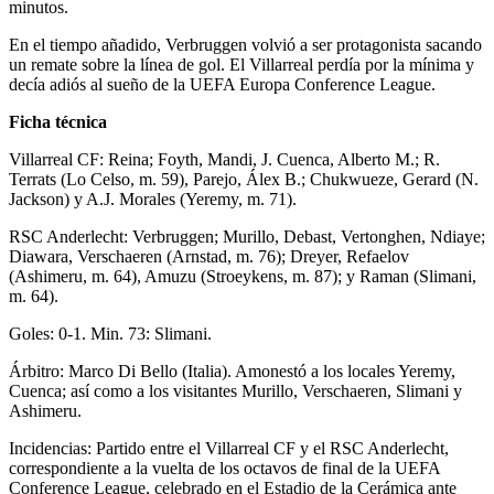
minutos.
En el tiempo añadido, Verbruggen volvió a ser protagonista sacando
un remate sobre la línea de gol. El Villarreal perdía por la mínima y
decía adiós al sueño de la UEFA Europa Conference League.
Ficha técnica
Villarreal CF: Reina; Foyth, Mandi, J. Cuenca, Alberto M.; R.
Terrats (Lo Celso, m. 59), Parejo, Álex B.; Chukwueze, Gerard (N.
Jackson) y A.J. Morales (Yeremy, m. 71).
RSC Anderlecht: Verbruggen; Murillo, Debast, Vertonghen, Ndiaye;
Diawara, Verschaeren (Arnstad, m. 76); Dreyer, Refaelov
(Ashimeru, m. 64), Amuzu (Stroeykens, m. 87); y Raman (Slimani,
m. 64).
Goles: 0-1. Min. 73: Slimani.
Árbitro: Marco Di Bello (Italia). Amonestó a los locales Yeremy,
Cuenca; así como a los visitantes Murillo, Verschaeren, Slimani y
Ashimeru.
Incidencias: Partido entre el Villarreal CF y el RSC Anderlecht,
correspondiente a la vuelta de los octavos de final de la UEFA
Conference League, celebrado en el Estadio de la Cerámica ante