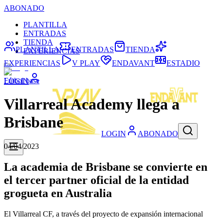
ABONADO
PLANTILLA
ENTRADAS
TIENDA
PLANTILLA
ENTRADAS
TIENDA
EXPERIENCIAS
EXPERIENCIAS
V PLAY
ENDAVANT
ESTADIO
Fútbol base
LOGIN
Villarreal Academy llega a
Brisbane
LOGIN
ABONADO
04/04/2023
La academia de Brisbane se convierte en
el tercer partner oficial de la entidad
grogueta en Australia
El Villarreal CF, a través del proyecto de expansión internacional