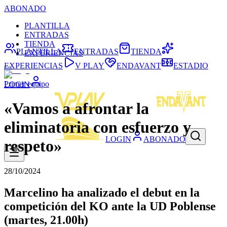
ABONADO
PLANTILLA
ENTRADAS
TIENDA
PLANTILLA
ENTRADAS
TIENDA
EXPERIENCIAS
EXPERIENCIAS
V PLAY
ENDAVANT
ESTADIO
Primer equipo
LOGIN
«Vamos a afrontar la
eliminatoria con esfuerzo y
LOGIN
ABONADO
respeto»
28/10/2024
Marcelino ha analizado el debut en la
competición del KO ante la UD Poblense
(martes, 21.00h)