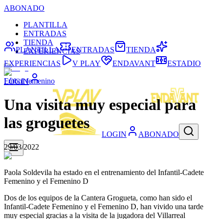
ABONADO
PLANTILLA
ENTRADAS
TIENDA
PLANTILLA
ENTRADAS
TIENDA
EXPERIENCIAS
EXPERIENCIAS
V PLAY
ENDAVANT
ESTADIO
Fútbol femenino
LOGIN
Una visita muy especial para
las groguetes
LOGIN
ABONADO
29/03/2022
Paola Soldevila ha estado en el entrenamiento del Infantil-Cadete
Femenino y el Femenino D
Dos de los equipos de la Cantera Grogueta, como han sido el
Infantil-Cadete Femenino y el Femenino D, han vivido una tarde
muy especial gracias a la visita de la jugadora del Villarreal