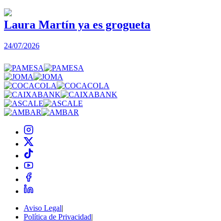
Laura Martín ya es grogueta
24/07/2026
2
Aviso Legal
|
Política de Privacidad
|