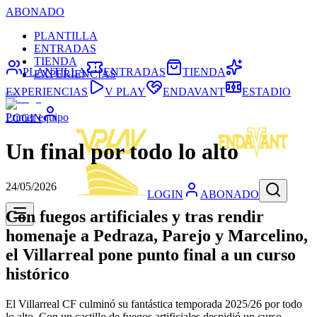
ABONADO
PLANTILLA
ENTRADAS
TIENDA
PLANTILLA
ENTRADAS
TIENDA
EXPERIENCIAS
EXPERIENCIAS
V PLAY
ENDAVANT
ESTADIO
Primer equipo
LOGIN
Un final por todo lo alto
24/05/2026
LOGIN
ABONADO
Con fuegos artificiales y tras rendir
homenaje a Pedraza, Parejo y Marcelino,
el Villarreal pone punto final a un curso
histórico
El Villarreal CF culminó su fantástica temporada 2025/26 por todo
lo alto. Con un castillo de fuegos artificiales despidió un curso