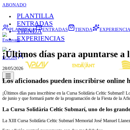
ABONADO
PLANTILLA
ENTRADAS
PLANTILLA
ENTRADAS
TIENDA
EXPERIENCI
TIENDA
EXPERIENCIAS
Endavant
¡Últimos días para apuntarse a 
LOGIN
28/05/2026
Los aficionados pueden inscribirse online
¡Últimos días para inscribirse en la Cursa Solidària Celtic Submarí! L
de junio y que formará parte de la programación de la Fiesta de la Afic
La Cursa Solidària Celtic Submarí, uno de los grandes 
La XIII Cursa Solidària Celtic Submarí Memorial José Manuel Llaneza v