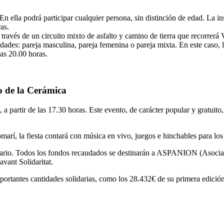
n ella podrá participar cualquier persona, sin distinción de edad. La in
as.
 través de un circuito mixto de asfalto y camino de tierra que recorrerá 
idades: pareja masculina, pareja femenina o pareja mixta. En este caso,
las 20.00 horas.
io de la Cerámica
 a partir de las 17.30 horas. Este evento, de carácter popular y gratuito,
marí, la fiesta contará con música en vivo, juegos e hinchables para l
idario. Todos los fondos recaudados se destinarán a ASPANION (Asocia
avant Solidaritat.
importantes cantidades solidarias, como los 28.432€ de su primera edició