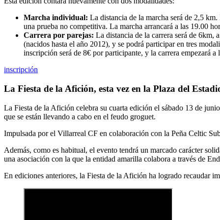
Esta edición contará nuevamente con dos modalidades:
Marcha individual:
La distancia de la marcha será de 2,5 km. E
una prueba no competitiva. La marcha arrancará a las 19.00 hor
Carrera por parejas:
La distancia de la carrera será de 6km, a
(nacidos hasta el año 2012), y se podrá participar en tres modal
inscripción será de 8€ por participante, y la carrera empezará a 
inscripción
La Fiesta de la Afición, esta vez en la Plaza del Estad
La Fiesta de la Afición celebra su cuarta edición el sábado 13 de junio,
que se están llevando a cabo en el feudo groguet.
Impulsada por el Villarreal CF en colaboración con la Peña Celtic Sub
Además, como es habitual, el evento tendrá un marcado carácter sol
una asociación con la que la entidad amarilla colabora a través de End
En ediciones anteriores, la Fiesta de la Afición ha logrado recaudar 