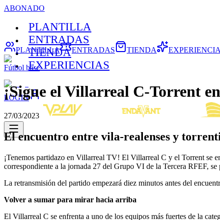
ABONADO
PLANTILLA
ENTRADAS
PLANTILLA
ENTRADAS
TIENDA
EXPERIENCI
TIENDA
EXPERIENCIAS
Fútbol base
¡Sigue el Villarreal C-Torrent en
LOGIN
27/03/2023
El encuentro entre vila-realenses y torrent
¡Tenemos partidazo en Villarreal TV! El Villarreal C y el Torrent se e
correspondiente a la jornada 27 del Grupo VI de la Tercera RFEF, se p
La retransmisión del partido empezará diez minutos antes del encuentro
Volver a sumar para mirar hacia arriba
El Villarreal C se enfrenta a uno de los equipos más fuertes de la catego